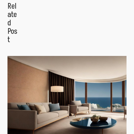
Rel
Ate
D
Pos
T